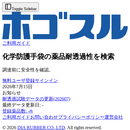
Toggle Sidebar
ご利用ガイド
化学防護手袋
の
薬品耐透過性を検索
調達前に安全性を確認。
無料ユーザ登録
サインイン
2026年7月15日
お知らせ
耐透過試験データの更新(202607)
最終データ更新日:
-
登録薬品数:
-
件
ご利用ガイド
お問い合わせ
プライバシーポリシー
運営会社
©
2026
DIA RUBBER CO.,LTD
. All rights reserved.